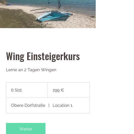
Wing Einsteigerkurs
Lerne an 2 Tagen Wingen
299
Euro
6 Std.
6
299 €
S
t
Obere Dorfstraße
|
Location 1
d
.
Weiter