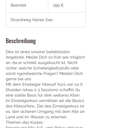
Euro
Beendet
B
299 €
e
e
Strandweg Hainer See
n
d
e
t
Beschreibung
Dies ist eines unserer beliebtesten
Angebote. Melde Dich so früh wie möglich
an, da er schnell ausgebucht ist. Nicht
sicher, welche Schwierigkeitsstufe oder
sonst irgendwelche Fragen? Melden Dich
gerne bei uns
Mit dem Einsteiger Kitesurf Kurs von ca 6
Stunden (etwa 2-3 Sessions) schaffst du
eine solide Basis für dein weiteres Kiten.
Im Einsteigerkurs vermitteln wir die Basics
des Kitesurfens. Ziel des Einsteigerkurs ist
es, den sicheren Umgang mit dem Kite an
Land und im Wasser zu erlernen.
Themen des Kurses:
Einweisung Kite Auf- und Abbau inklusive