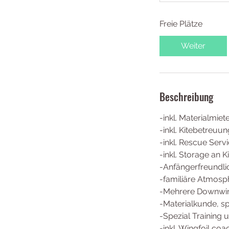
Freie Plätze
Weiter
Beschreibung
-inkl. Materialmie
-inkl. Kitebetreu
-inkl. Rescue Serv
-inkl. Storage an K
-Anfängerfreundli
-familiäre Atmosp
-Mehrere Downwi
-Materialkunde, sp
-Spezial Training
-inkl. Wingfoil coa