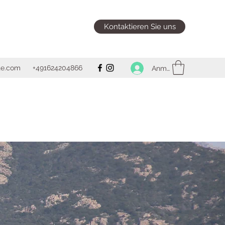
Kontaktieren Sie uns
ite.com
+491624204866
Anmelden