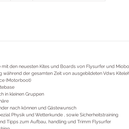
g
i
n
n
t
a
m
:
1
te mit den neuesten Kites und Boards von Flysurfer und Miob
1
ung während der gesamten Zeit von ausgebildeten Vdws Kitele
.
ice (Motorboot)
O
itebase
k
ch in kleinen Gruppen
t
häre
.
nder nach können und Gästewunsch
ezial Physik und Wetterkunde , sowie Sicherheitstraining
 und Tipps zum Aufbau, handling und Trimm Flysurfer
ching