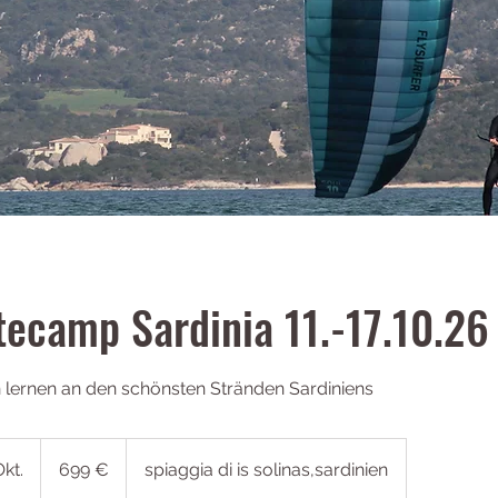
itecamp Sardinia 11.-17.10.26
n lernen an den schönsten Stränden Sardiniens
699
Euro
kt.
B
699 €
spiaggia di is solinas,sardinien
e